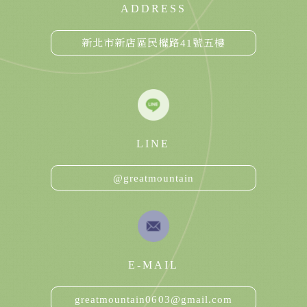
ADDRESS
新北市新店區民權路41號五樓
LINE
@greatmountain
E-MAIL
greatmountain0603@gmail.com