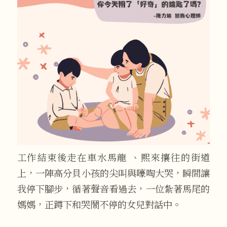
工作結束後走在車水馬龍 、熙來攘往的街道
上，一陣高分貝小孩的尖叫與嚎啕大哭，瞬間讓
我停下腳步，循著聲音看過去，一位紮著馬尾的
媽媽，正蹲下和哭鬧不停的女兒對話中。