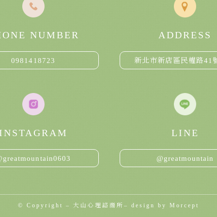
HONE NUMBER
ADDRESS
0981418723
新北市新店區民權路41
INSTAGRAM
LINE
greatmountain0603
@greatmountain
© Copyright –
大山心理諮商所
– design by
Morcept